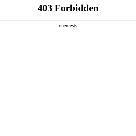
产品及服务
行业解决方案
合作伙伴
投资者关系
：构建灵活算力网络，支持全国云资源池互
2025 / 02 / 26